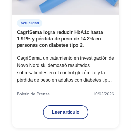
Actualidad
CagriSema logra reducir HbA1c hasta
1.91% y pérdida de peso de 14.2% en
personas con diabetes tipo 2.
CagriSema, un tratamiento en investigación de
Novo Nordisk, demostró resultados
sobresalientes en el control glucémico y la
pérdida de peso en adultos con diabetes tipo
2, de acuerdo con los datos más recientes del
Boletin de Prensa
10/02/2026
estudio clínico fase 3 REIMAGINE 2.
Leer artículo