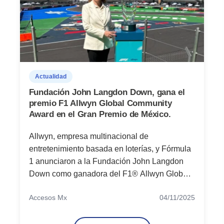
Actualidad
Fundación John Langdon Down, gana el
premio F1 Allwyn Global Community
Award en el Gran Premio de México.
Allwyn, empresa multinacional de
entretenimiento basada en loterías, y Fórmula
1 anunciaron a la Fundación John Langdon
Down como ganadora del F1® Allwyn Global
Community Award en México y beneficiaria de
Accesos Mx
04/11/2025
una donación de 100,000 euros