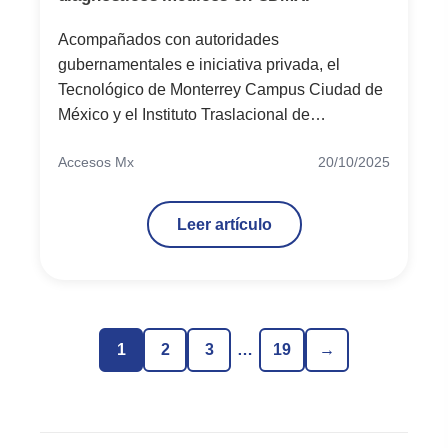
Acompañados con autoridades
gubernamentales e iniciativa privada, el
Tecnológico de Monterrey Campus Ciudad de
México y el Instituto Traslacional de
Singularidad Genómica inauguran la Unidad
Accesos Mx
20/10/2025
de Innovación Genómica y Clínica con el
objetivo de ser un espacio pionero en
diagnósticos para la salud pública en la capital
Leer artículo
del país.
1
2
3
…
19
→