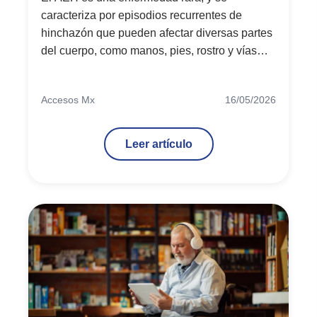
caracteriza por episodios recurrentes de
hinchazón que pueden afectar diversas partes
del cuerpo, como manos, pies, rostro y vías
respiratorias. Muchos pacientes sufren
episodios de dolor abdominal intenso,
Accesos Mx
16/05/2026
náuseas y vómitos, debido a la inflamación de
la pared intestinal. Uno de los aspectos más
peligrosos son los ataques laríngeos, que
Leer artículo
pueden provocar asfixia y resultar mortales.