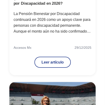
por Discapacidad en 2026?
La Pensión Bienestar por Discapacidad
continuará en 2026 como un apoyo clave para
personas con discapacidad permanente.
Aunque el monto aún no ha sido confirmado
oficialmente, se prevé un ajuste gradual.
Autoridades recomiendan mantener datos
Accesos Mx
29/12/2025
actualizados y esperar información oficial de la
Secretaría del Bienestar.
Leer artículo