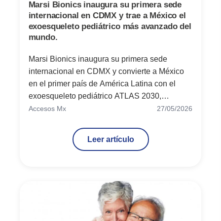
Marsi Bionics inaugura su primera sede
internacional en CDMX y trae a México el
exoesqueleto pediátrico más avanzado del
mundo.
Marsi Bionics inaugura su primera sede
internacional en CDMX y convierte a México
en el primer país de América Latina con el
exoesqueleto pediátrico ATLAS 2030,
tecnología avanzada para neurorrehabilitación
Accesos Mx
27/05/2026
infantil y discapacidad motora.
Leer artículo