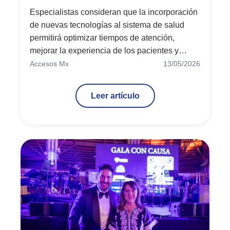
Especialistas consideran que la incorporación
de nuevas tecnologías al sistema de salud
permitirá optimizar tiempos de atención,
mejorar la experiencia de los pacientes y
ampliar el acceso a servicios médicos de
Accesos Mx
13/05/2026
calidad, especialmente en un contexto de alta
demanda internacional como el que enfrentará
Leer artículo
México en 2026.