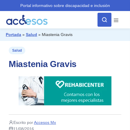
Portal informativo sobre discapacidad e inclusión
Menú
Portada
»
Salud
»
Miastenia Gravis
¿Qué buscas?
Salud
Miastenia Gravis
Escrito por
Accesos Mx
11/08/2016