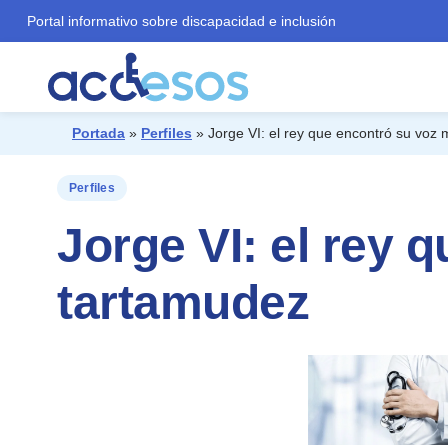
Portal informativo sobre discapacidad e inclusión
Portada
»
Perfiles
»
Jorge VI: el rey que encontró su voz 
¿Qué buscas?
Perfiles
Jorge VI: el rey 
tartamudez