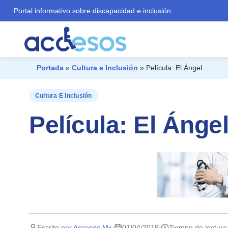
Portal informativo sobre discapacidad e inclusión
Portada
»
Cultura e Inclusión
»
Película: El Ángel
¿Qué buscas?
Cultura E Inclusión
Película: El Ánge
Escrito por
Accesos Mx
01/04/2019
Tiempo de lectura
·
·