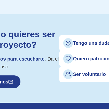
o quieres ser
proyecto?
Tengo una dud
Quiero patroci
os para escucharte
. Da el
paso.
Ser voluntario
anos