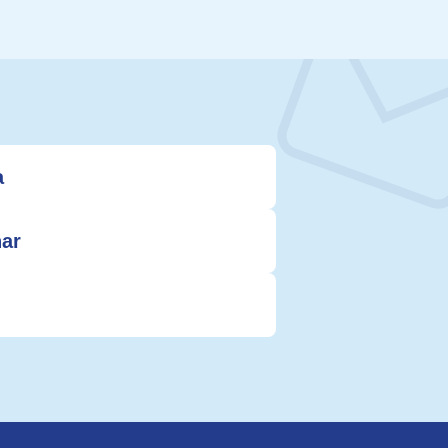
a
nar