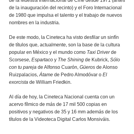
de la Muestra Internacional de Cine desde 1971 (antes
de la inauguración del recinto) y el Foro Internacional
de 1980 que impulsa el talento y el trabajo de nuevos
nombres en la industria.
De este modo, la Cineteca ha visto desfilar un sinfín
de títulos que, actualmente, son la base de la cultura
popular en México y el mundo como
Taxi Driver
de
Scorsese,
Espartaco
y
The Shining
de Kubrick,
Sólo
con tu pareja
de Alfonso Cuarón,
Güeros
de Alonso
Ruizpalacios,
Átame
de Pedro Almodóvar o
El
exorcista
de William Friedkin.
Al día de hoy, la Cineteca Nacional cuenta con un
acervo fílmico de más de 17 mil 500 copias en
positivos y negativos de 35 y 16 mm además de los
títulos de la Videoteca Digital Carlos Monsiváis.