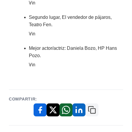
\r\n
Segundo lugar, El vendedor de pájaros,
Teatro Fen.
\r\n
Mejor actor/actriz: Daniela Bozo, HP Hans
Pozo.
\r\n
COMPARTIR:
Copiar enlace
Facebook
X / Twitter
WhatsApp
LinkedIn