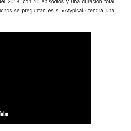
del 2018, con 10 episodios y una duración total
chos se preguntan es si «Atypical» tendrá una