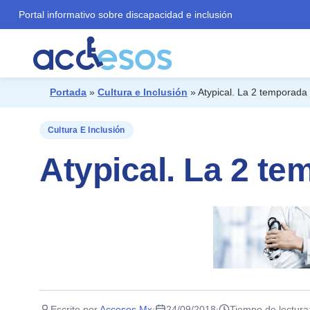
Portal informativo sobre discapacidad e inclusión
Portada
»
Cultura e Inclusión
»
Atypical. La 2 temporada
¿Qué buscas?
Cultura E Inclusión
Atypical. La 2 t
Escrito por
Accesos Mx
24/09/2018
Tiempo de lectura
·
·