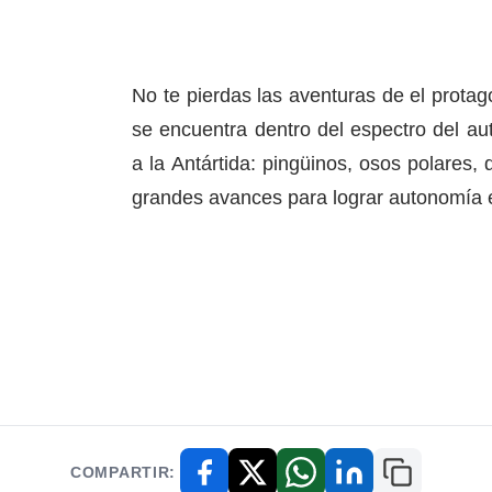
No te pierdas las aventuras de el protago
se encuentra dentro del espectro del au
a la Antártida
: pingüinos, osos polares, 
grandes avances para lograr autonomía 
COMPARTIR:
Copiar enl
Facebook
X / Twitter
WhatsApp
LinkedIn