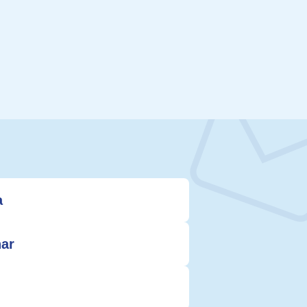
a
nar