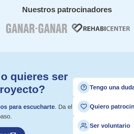
Nuestros patrocinadores
o quieres ser
proyecto?
Tengo una dud
Quiero patroci
os para escucharte
. Da el
paso.
Ser voluntario