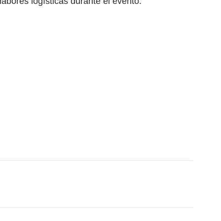
labores logísticas durante el evento.
ace