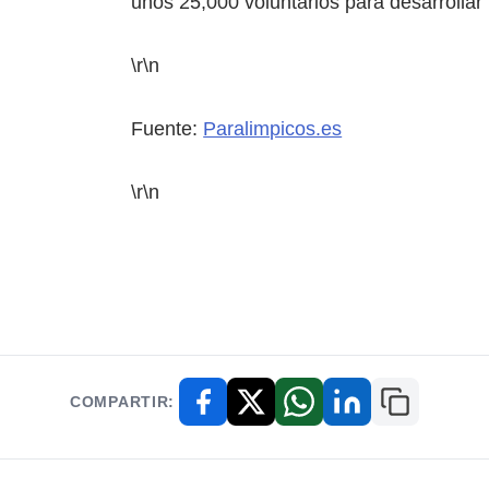
unos 25,000 voluntarios para desarrollar 
\r\n
Fuente:
Paralimpicos.es
\r\n
COMPARTIR:
Copiar enl
Facebook
X / Twitter
WhatsApp
LinkedIn