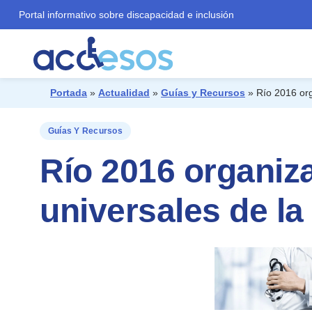
Portal informativo sobre discapacidad e inclusión
Portada
»
Actualidad
»
Guías y Recursos
»
Río 2016 org
¿Qué buscas?
Guías Y Recursos
Río 2016 organiz
universales de la 