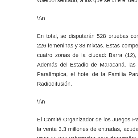
voleibol sentado, a los que se une el debu
\r\n
En total, se disputarán 528 pruebas co
226 femeninas y 38 mixtas. Estas compet
cuatro zonas de la ciudad: Barra (12)
Además del Estadio de Maracaná, las ot
Paralímpica, el hotel de la Familia Pa
Radiodifusión.
\r\n
El Comité Organizador de los Juegos P
la venta 3.3 millones de entradas, acud