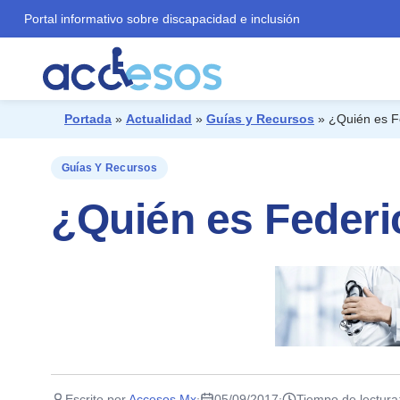
Portal informativo sobre discapacidad e inclusión
Portada
»
Actualidad
»
Guías y Recursos
»
¿Quién es F
¿Qué buscas?
Guías Y Recursos
¿Quién es Feder
Escrito por
Accesos Mx
05/09/2017
Tiempo de lectura
·
·