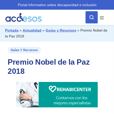
Portal informativo sobre discapacidad e inclusión
Menú
Portada
»
Actualidad
»
Guías y Recursos
»
Premio Nobel de
la Paz 2018
¿Qué buscas?
Guías Y Recursos
Premio Nobel de la Paz
2018