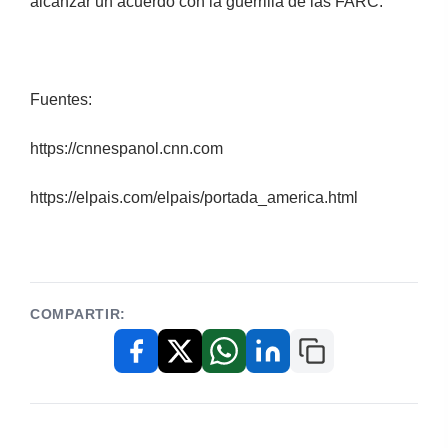
alcanzar un acuerdo con la guerrilla de las FARC.
Fuentes:
https://cnnespanol.cnn.com
https://elpais.com/elpais/portada_america.html
COMPARTIR:
Copiar enlace
Facebook
X / Twitter
WhatsApp
LinkedIn