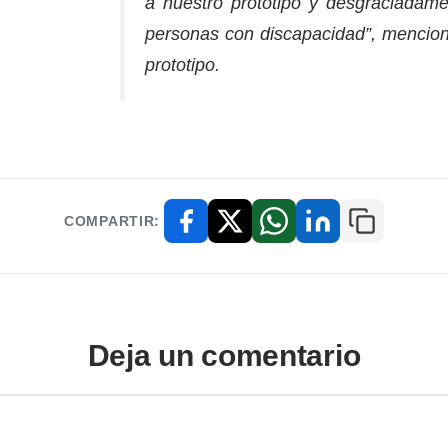
a nuestro prototipo y desgraciadam
personas con discapacidad”, mencio
prototipo.
COMPARTIR:
Copiar enl
Facebook
X / Twitter
WhatsApp
LinkedIn
Deja un comentario