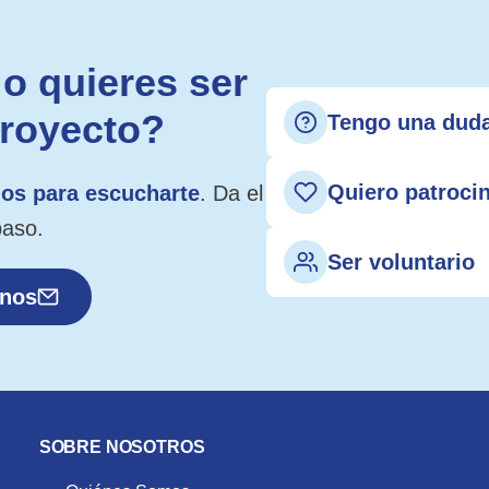
o quieres ser
proyecto?
Tengo una dud
Quiero patroci
os para escucharte
. Da el
paso.
Ser voluntario
anos
SOBRE NOSOTROS