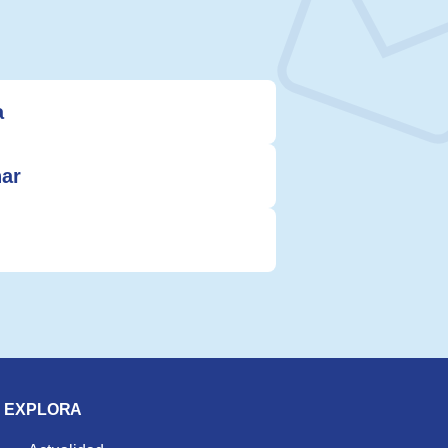
a
nar
EXPLORA