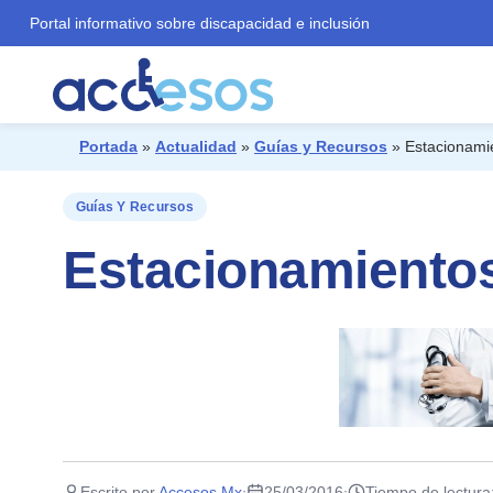
Portal informativo sobre discapacidad e inclusión
Portada
»
Actualidad
»
Guías y Recursos
»
Estacionami
¿Qué buscas?
Guías Y Recursos
Estacionamiento
Escrito por
Accesos Mx
25/03/2016
Tiempo de lectura
·
·