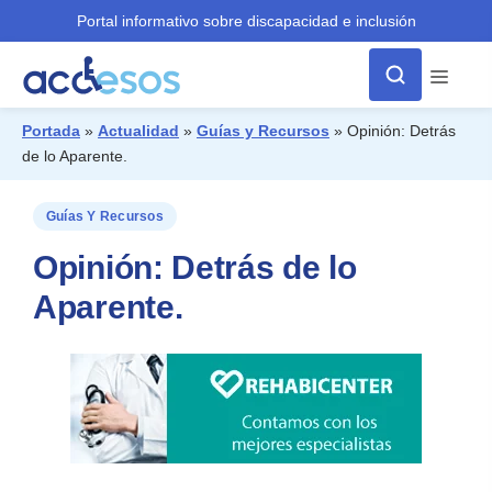
Portal informativo sobre discapacidad e inclusión
Menú
Portada
»
Actualidad
»
Guías y Recursos
»
Opinión: Detrás
de lo Aparente.
¿Qué buscas?
Guías Y Recursos
Opinión: Detrás de lo
Aparente.