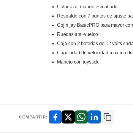
Color azul marino esmaltado
Respaldo con 7 puntos de ajuste pa
Cojín jay BasicPRO para mayor como
Ruedas anti-vuelco
Caja con 2 baterías de 12 volts cad
Capacidad de velocidad máxima de
Manejo con joystick
COMPARTIR:
Copiar enl
Facebook
X / Twitter
WhatsApp
LinkedIn