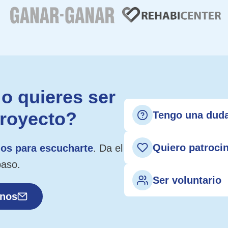
o quieres ser
proyecto?
Tengo una dud
Quiero patroci
os para escucharte
. Da el
paso.
Ser voluntario
anos