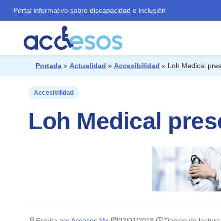
Portal informativo sobre discapacidad e inclusión
Portada
»
Actualidad
»
Accesibilidad
»
Loh Medical pres
¿Qué buscas?
Accesibilidad
Loh Medical prese
Escrito por
Accesos Mx
03/01/2018
Tiempo de lectura
·
·