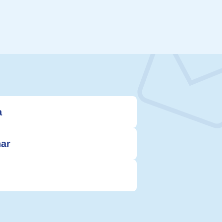
a
nar