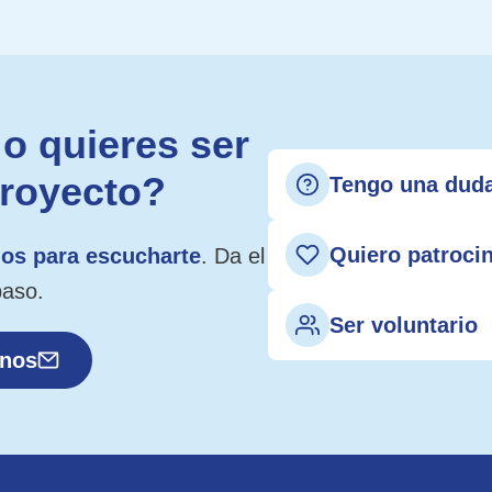
o quieres ser
proyecto?
Tengo una dud
Quiero patroci
os para escucharte
. Da el
paso.
Ser voluntario
anos