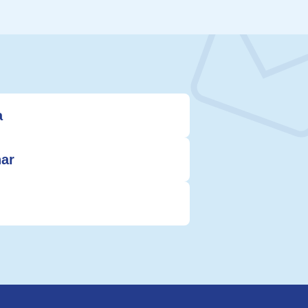
a
nar