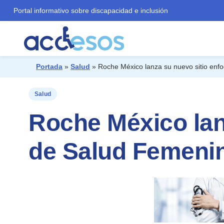
Portal informativo sobre discapacidad e inclusión
Portada
»
Salud
»
Roche México lanza su nuevo sitio en
¿Qué buscas?
Salud
Roche México lan
de Salud Femeni