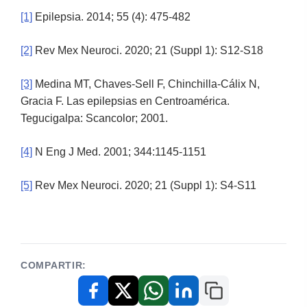
[1]
Epilepsia. 2014; 55 (4): 475-482
[2]
Rev Mex Neuroci. 2020; 21 (Suppl 1): S12-S18
[3]
Medina MT, Chaves-Sell F, Chinchilla-Cálix N,
Gracia F. Las epilepsias en Centroamérica.
Tegucigalpa: Scancolor; 2001.
[4]
N Eng J Med. 2001; 344:1145-1151
[5]
Rev Mex Neuroci. 2020; 21 (Suppl 1): S4-S11
COMPARTIR:
Copiar enlace
Facebook
X / Twitter
WhatsApp
LinkedIn