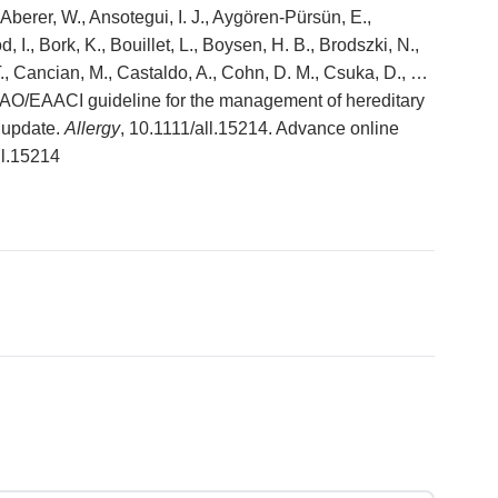
 Aberer, W., Ansotegui, I. J., Aygören-Pürsün, E.,
, I., Bork, K., Bouillet, L., Boysen, H. B., Brodszki, N.,
T., Cancian, M., Castaldo, A., Cohn, D. M., Csuka, D., …
 WAO/EAACI guideline for the management of hereditary
 update.
Allergy
, 10.1111/all.15214. Advance online
all.15214
ace