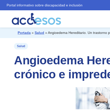
Portal informativo sobre discapacidad e inclusión
Portada
»
Salud
»
Angioedema Hereditario. Un trastorno p
¿Qué buscas?
Salud
Angioedema Hered
crónico e imprede