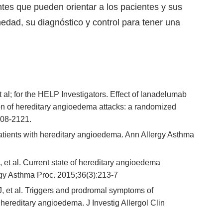
tes que pueden orientar a los pacientes y sus
edad, su diagnóstico y control para tener una
t al; for the HELP Investigators. Effect of lanadelumab
n of hereditary angioedema attacks: a randomized
108-2121.
patients with hereditary angioedema. Ann Allergy Asthma
 et al. Current state of hereditary angioedema
rgy Asthma Proc. 2015;36(3):213-7
, et al. Triggers and prodromal symptoms of
hereditary angioedema. J Investig Allergol Clin