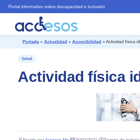
Portal informativo sobre discapacidad e inclusión
Portada
»
Actualidad
»
Accesibilidad
»
Actividad física 
¿Qué buscas?
Salud
Actividad física 
Escrito por
Accesos Mx
26/02/2021
Tiempo de lectura
·
·