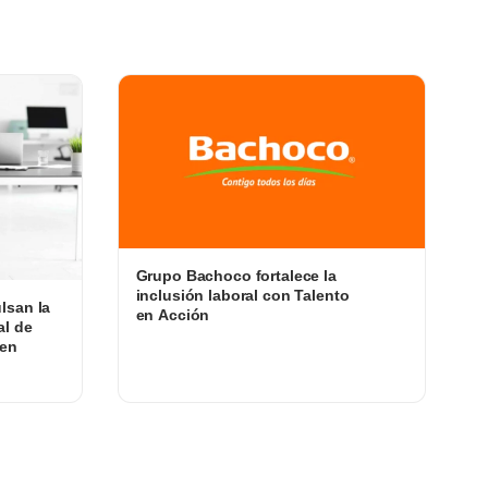
Grupo Bachoco fortalece la
inclusión laboral con Talento
lsan la
en Acción
al de
 en