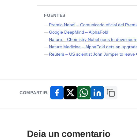
FUENTES
Premio Nobel – Comunicado oficial del Prem
Google DeepMind – AlphaFold
Nature – Chemistry Nobel goes to developers o
Nature Medicine – AlphaFold gets an upgrad
Reuters – US scientist John Jumper to leave
COMPARTIR:
Copiar enl
Facebook
X / Twitter
WhatsApp
LinkedIn
Deja un comentario