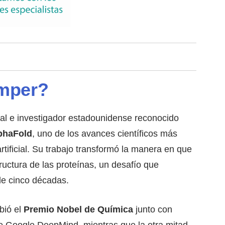
mper?
l e investigador estadounidense reconocido
phaFold
, uno de los avances científicos más
rtificial. Su trabajo transformó la manera en que
ructura de las proteínas, un desafío que
de cinco décadas.
bió el
Premio Nobel de Química
junto con
e Google DeepMind, mientras que la otra mitad