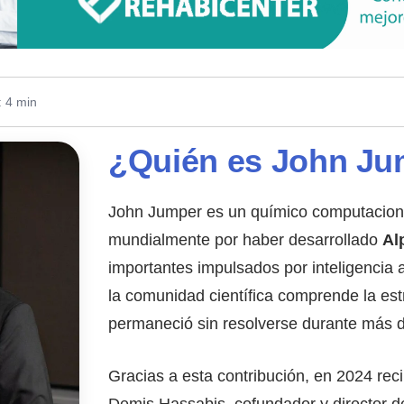
: 4 min
¿Quién es John Ju
John Jumper es un químico computaciona
mundialmente por haber desarrollado
Al
importantes impulsados por inteligencia a
la comunidad científica comprende la est
permaneció sin resolverse durante más 
Gracias a esta contribución, en 2024 reci
Demis Hassabis, cofundador y director d