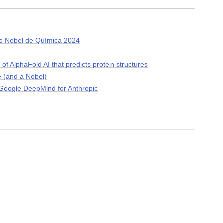
io Nobel de Química 2024
f AlphaFold AI that predicts protein structures
e (and a Nobel)
 Google DeepMind for Anthropic
ace