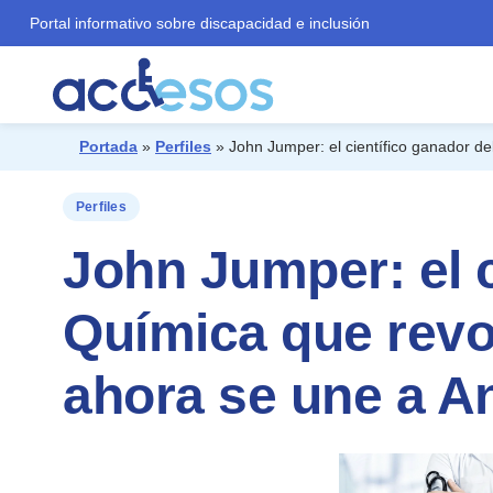
Portal informativo sobre discapacidad e inclusión
Portada
»
Perfiles
»
John Jumper: el científico ganador d
¿Qué buscas?
Perfiles
John Jumper: el c
Química que revo
ahora se une a A