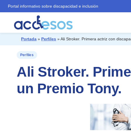
Portal informativo sobre discapacidad e inclusión
Portada
»
Perfiles
»
Ali Stroker. Primera actriz con disca
¿Qué buscas?
Perfiles
Ali Stroker. Prim
un Premio Tony.