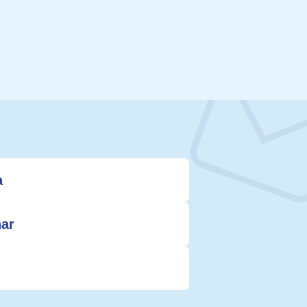
a
nar