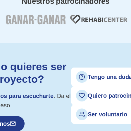
Nuestros patrocinadores
o quieres ser
proyecto?
Tengo una dud
Quiero patroci
os para escucharte
. Da el
paso.
Ser voluntario
anos