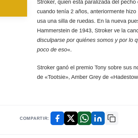
Stroker, quien está paralizada del pecho
cuando tenía 2 años, anteriormente hizo 
usa una silla de ruedas. En la nueva pue
Hammerstein de 1943, Stroker ve la can
disculparse por quiénes somos y por lo 
poco de eso
«.
Stroker ganó el premio Tony sobre sus no
de «Tootsie», Amber Grey de «Hadestow
COMPARTIR:
Copiar enl
Facebook
X / Twitter
WhatsApp
LinkedIn