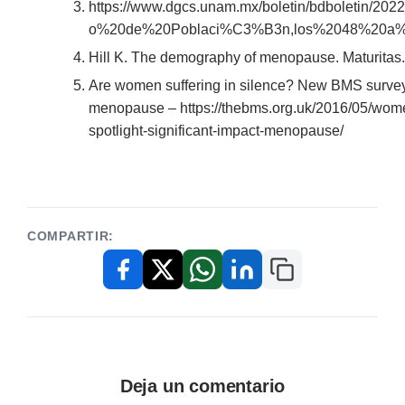
https://www.dgcs.unam.mx/boletin/bdboletin/2
o%20de%20Poblaci%C3%B3n,los%2048%20a
Hill K. The demography of menopause. Maturitas
Are women suffering in silence? New BMS survey p
menopause – https://thebms.org.uk/2016/05/wome
spotlight-significant-impact-menopause/
COMPARTIR:
Copiar enlace
Facebook
X / Twitter
WhatsApp
LinkedIn
Deja un comentario