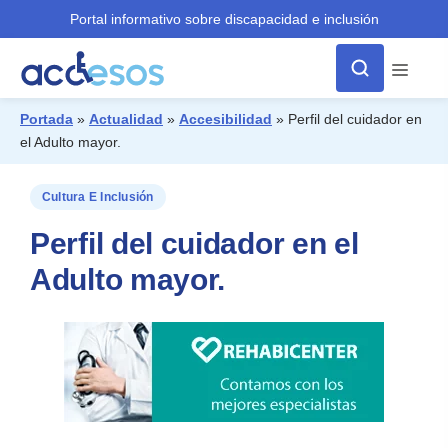
Portal informativo sobre discapacidad e inclusión
Menú
Portada
»
Actualidad
»
Accesibilidad
»
Perfil del cuidador en
el Adulto mayor.
¿Qué buscas?
Cultura E Inclusión
Perfil del cuidador en el
Adulto mayor.