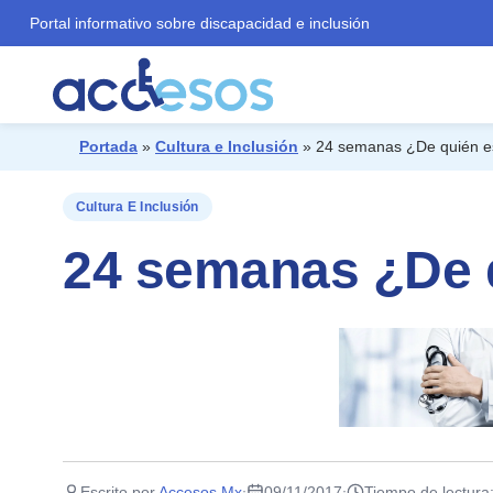
Portal informativo sobre discapacidad e inclusión
Portada
»
Cultura e Inclusión
»
24 semanas ¿De quién es
¿Qué buscas?
Cultura E Inclusión
24 semanas ¿De q
Escrito por
Accesos Mx
09/11/2017
Tiempo de lectura
·
·