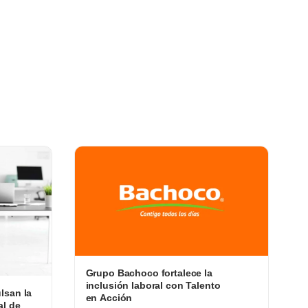
Grupo Bachoco fortalece la
inclusión laboral con Talento
lsan la
en Acción
al de