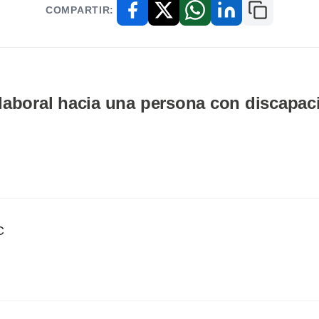
COMPARTIR:
Copiar enl
Facebook
X / Twitter
WhatsApp
LinkedIn
laboral hacia una persona con discapac
C