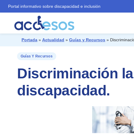
Portal informativo sobre discapacidad e inclusión
Portada
»
Actualidad
»
Guías y Recursos
»
Discriminaci
¿Qué buscas?
Guías Y Recursos
Discriminación l
discapacidad.