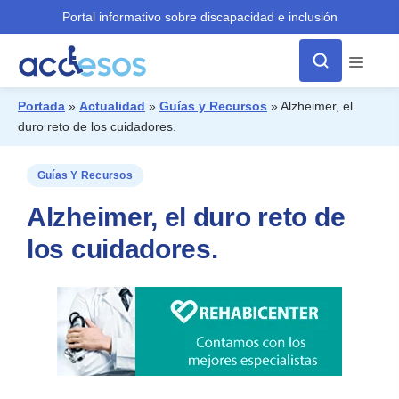
Portal informativo sobre discapacidad e inclusión
Menú
Portada
»
Actualidad
»
Guías y Recursos
»
Alzheimer, el
duro reto de los cuidadores.
¿Qué buscas?
Guías Y Recursos
Alzheimer, el duro reto de
los cuidadores.