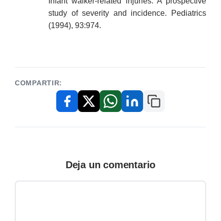
Infant walker-related injuries: A prospective
study of severity and incidence. Pediatrics
(1994), 93:974.
COMPARTIR:
Copiar enlace
Facebook
X / Twitter
WhatsApp
LinkedIn
Deja un comentario
Comentario