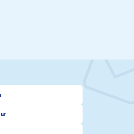
a
nar