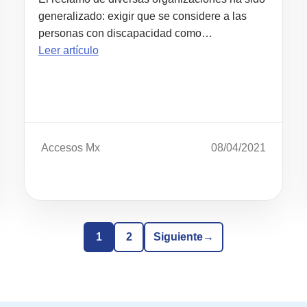
generalizado: exigir que se considere a las
personas con discapacidad como…
Leer artículo
Accesos Mx
08/04/2021
1
2
Siguiente
→
Página
Página