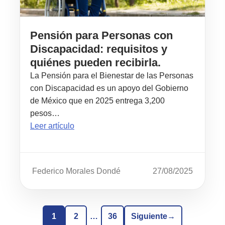
Pensión para Personas con
Discapacidad: requisitos y
quiénes pueden recibirla.
La Pensión para el Bienestar de las Personas
con Discapacidad es un apoyo del Gobierno
de México que en 2025 entrega 3,200
pesos…
Leer artículo
Federico Morales Dondé
27/08/2025
1
2
…
36
Siguiente
→
Página
Página
Página