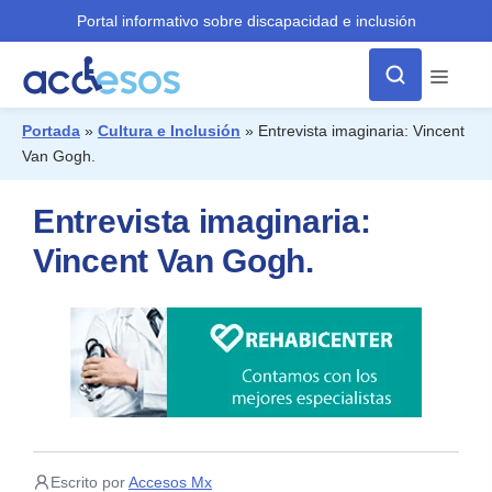
Portal informativo sobre discapacidad e inclusión
Menú
Portada
»
Cultura e Inclusión
»
Entrevista imaginaria: Vincent
Van Gogh.
¿Qué buscas?
Entrevista imaginaria:
Vincent Van Gogh.
Escrito por
Accesos Mx