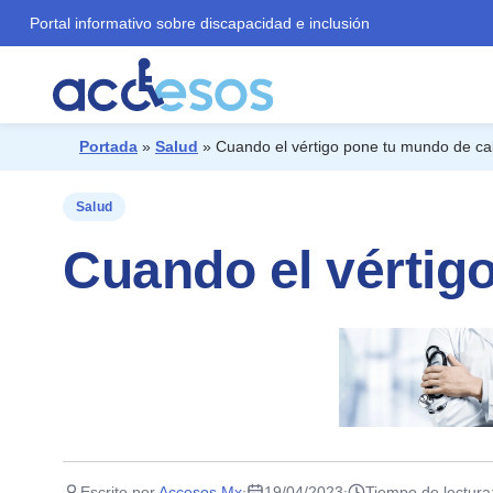
Portal informativo sobre discapacidad e inclusión
Portada
»
Salud
»
Cuando el vértigo pone tu mundo de ca
¿Qué buscas?
Salud
Cuando el vértig
Escrito por
Accesos Mx
19/04/2023
Tiempo de lectura
·
·