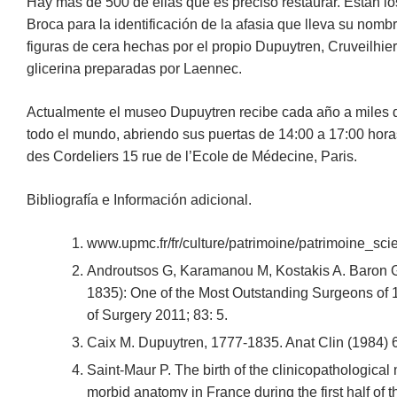
Hay más de 500 de ellas que es preciso restaurar. Están lo
Broca para la identificación de la afasia que lleva su nombre
figuras de cera hechas por el propio Dupuytren, Cruveilhier
glicerina preparadas por Laennec.
Actualmente el museo Dupuytren recibe cada año a miles 
todo el mundo, abriendo sus puertas de 14:00 a 17:00 hora
des Cordeliers 15 rue de l’Ecole de Médecine, Paris.
Bibliografía e Información adicional.
www.upmc.fr/fr/culture/patrimoine/patrimoine_sc
Androutsos G, Karamanou M, Kostakis A. Baron 
1835): One of the Most Outstanding Surgeons of 1
of Surgery 2011; 83: 5.
Caix M. Dupuytren, 1777-1835. Anat Clin (1984) 
Saint-Maur P. The birth of the clinicopathological 
morbid anatomy in France during the first half of 