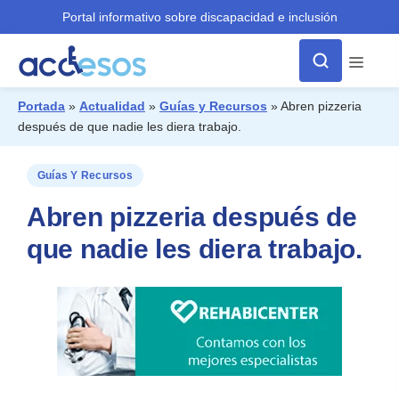
Portal informativo sobre discapacidad e inclusión
Menú
Portada
»
Actualidad
»
Guías y Recursos
»
Abren pizzeria
después de que nadie les diera trabajo.
¿Qué buscas?
Guías Y Recursos
Abren pizzeria después de
que nadie les diera trabajo.