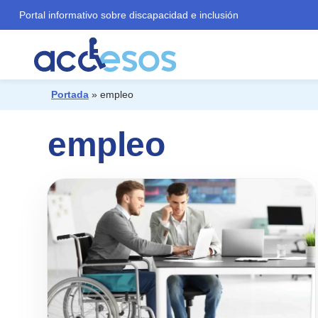
Portal informativo sobre discapacidad e inclusión
Portada
»
empleo
¿Qué buscas?
empleo