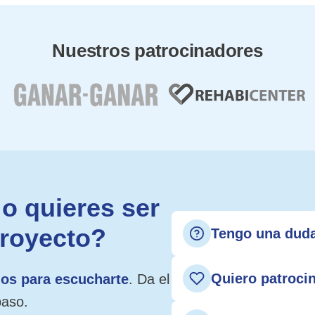
Nuestros patrocinadores
o quieres ser
proyecto?
Tengo una dud
Quiero patroci
os para escucharte
. Da el
paso.