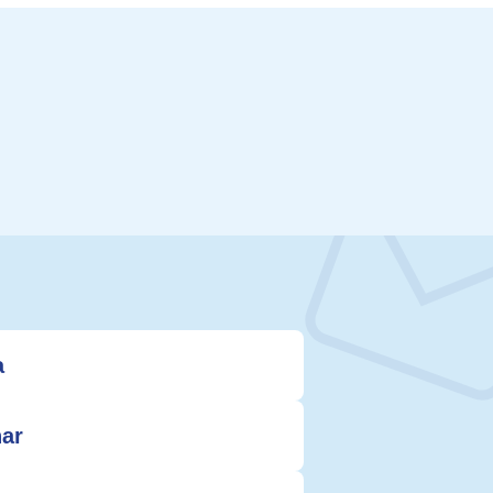
a
nar