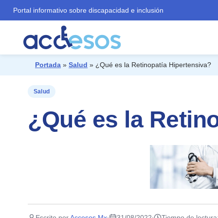
Portal informativo sobre discapacidad e inclusión
Portada
»
Salud
»
¿Qué es la Retinopatía Hipertensiva?
¿Qué buscas?
Salud
¿Qué es la Retin
Escrito por
Accesos Mx
31/08/2022
Tiempo de lectura
·
·