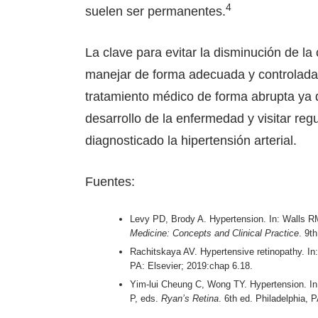
4
suelen ser permanentes.
La clave para evitar la disminución de la
manejar de forma adecuada y controlada l
tratamiento médico de forma abrupta ya 
desarrollo de la enfermedad y visitar re
diagnosticado la hipertensión arterial.
Fuentes:
Levy PD, Brody A. Hypertension. In: Walls R
Medicine: Concepts and Clinical Practice
. 9t
Rachitskaya AV. Hypertensive retinopathy. In
PA: Elsevier; 2019:chap 6.18.
Yim-lui Cheung C, Wong TY. Hypertension. I
P, eds.
Ryan’s Retina
. 6th ed. Philadelphia, 